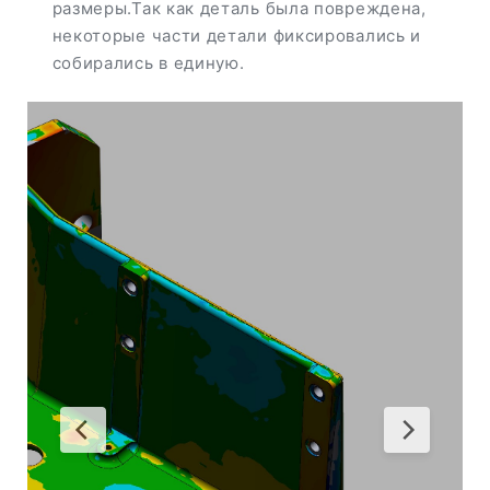
размеры.Так как деталь была повреждена,
некоторые части детали фиксировались и
собирались в единую.