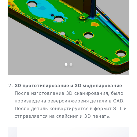
3D прототипирование и 3D моделирование
После изготовление 3D сканирования, было
произведена реверсинжереия детали в CAD.
После деталь конвертируется в формат STL и
отправляется на слайсинг и 3D печать.