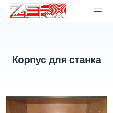
Перейти
к
Zero3D
содержимому
М
Корпус для станка